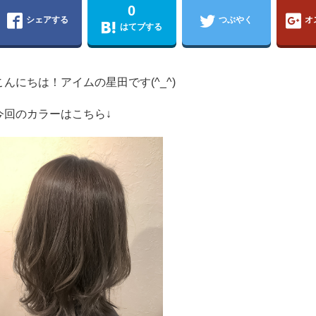
0
シェアする
つぶやく
オ
はてブする
こんにちは！アイムの星田です(^_^)
今回のカラーはこちら↓