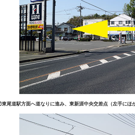
②東尾道駅方面へ道なりに進み、東新涯中央交差点（左手にほ