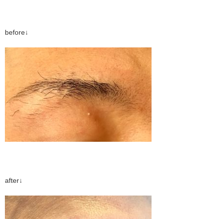
before↓
after↓