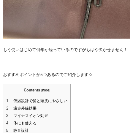
もう使いはじめて何年か経っているのですがもはや欠かせません！
おすすめポイントが5つあるのでご紹介します☆
Contents
[
hide
]
1
低温設計で髪と頭皮にやさしい
2
遠赤外線効果
3
マイナスイオン効果
4
体にも使える
5
静音設計